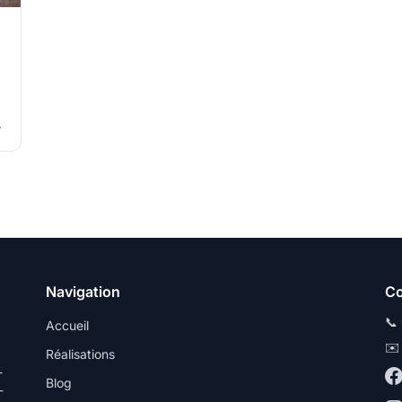
 3D sur mesure
Navigation
Co
📞
Accueil
✉️
Réalisations
-
Blog
-