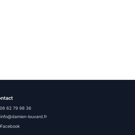
ntact
 06 62 79 98 36
 info@damien-louvard.fr
Facebook