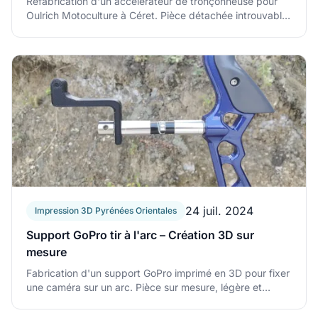
Refabrication d'un accélérateur de tronçonneuse pour
Oulrich Motoculture à Céret. Pièce détachée introuvable
refaite en impression 3D.
Accélérateur tronçonneuse cassé : réparation 3D à Céret
24 juil. 2024
Impression 3D Pyrénées Orientales
Support GoPro tir à l'arc – Création 3D sur
mesure
Fabrication d'un support GoPro imprimé en 3D pour fixer
une caméra sur un arc. Pièce sur mesure, légère et
solide, adaptée à la forme de l'arc.
Support GoPro tir à l'arc – Création 3D sur mesure