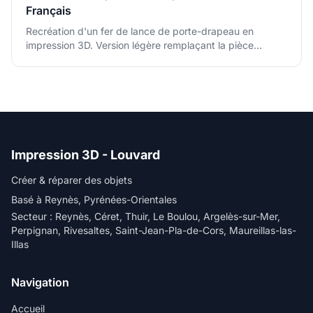
Français
Recréation d'un fer de lance de porte-drapeau en
impression 3D. Version légère remplaçant la pièce
métallique d'origine pour une association du Souvenir
Fer de lance imprimé en 3D pour le Souvenir Français
Français.
Impression 3D - Louvard
Créer & réparer des objets
Basé à Reynès, Pyrénées-Orientales
Secteur : Reynès, Céret, Thuir, Le Boulou, Argelès-sur-Mer,
Perpignan, Rivesaltes, Saint-Jean-Pla-de-Cors, Maureillas-las-
Illas
Navigation
Accueil